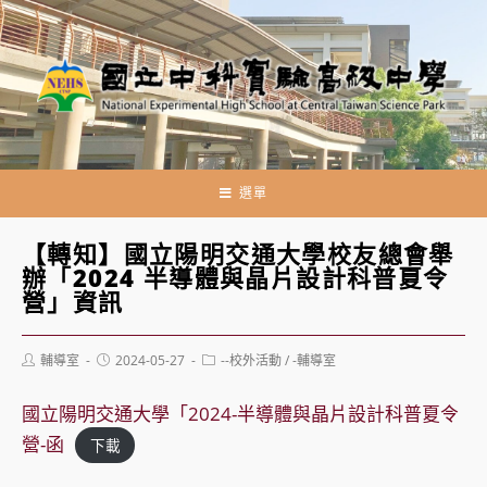
跳
轉
至
主
要
內
容
選單
【轉知】國立陽明交通大學校友總會舉
辦「2024 半導體與晶片設計科普夏令
營」資訊
Post
Post
Post
輔導室
2024-05-27
--校外活動
/
-輔導室
author:
published:
category:
國立陽明交通大學「2024-半導體與晶片設計科普夏令
營-函
下載