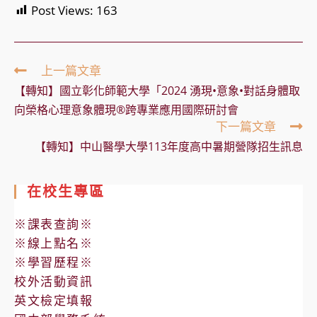
Post Views:
163
Read
上一篇文章
more
【轉知】國立彰化師範大學「2024 湧現•意象•對話身體取
articles
向榮格心理意象體現®跨專業應用國際研討會
下一篇文章
【轉知】中山醫學大學113年度高中暑期營隊招生訊息
在校生專區
※課表查詢※
※線上點名※
※學習歷程※
校外活動資訊
英文檢定填報