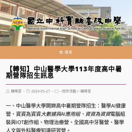
跳
轉
至
主
要
內
容
選單
【轉知】中山醫學大學113年度高中暑
期營隊招生訊息
Post
Post
Post
輔導室
2024-05-27
--校外活動
/
-輔導室
author:
published:
category:
一、中山醫學大學開辧高中暑期營隊招生：醫學AI健康
營、資資為資資
大數據與AI應用組、資資為資資
電腦組
裝與IOT創作組、物理治療營、全國高中牙醫營、醫學
人文與外科醫療知識研習營。