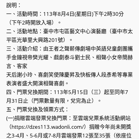
說明：
一、活動時間：113年8月4日(星期日)下午2時30分
（下午2時開放入場）。
二、活動地點：臺中市屯區藝文中心演藝廳（臺中市太
平區光華里大興路201號）。
三、活動介紹：由王者之聲薪傳劇場中英語兒童劇團攜
手金鐘視帝樊光耀、戲劇泰斗劉士民、相聲小女帝簡赫
言、客家
天后謝小玲、喜劇笑使陳慶昇及快板傳人段彥希等專業
表演者盛大開演相聲喜劇。
四、門票兌換期間：113年5月15日（三）起至同年7
月31日止（門票數量有限，兌完為止）。
五、門票兌換及領票方式：
(一)捐贈雲端發票兌換門票：至雲端兌票系統活動網站
（https://dzes113.wadonli.com/）捐贈今年尚未開獎
之3-4月、5-6月或7-8月雲端發票12張至35張（依座位