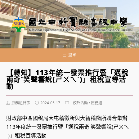
跳
轉
至
主
要
內
容
選單
【轉知】113年統一發票推行暨「邁稅
兩奇˙笑聲響說(ㄕㄨㄟˋ)」租稅宣導活
動
Post
Post
Post
庶務組幹事
2024-05-17
--校外活動
/
庶務組
author:
published:
category:
財政部中區國稅局大屯稽徵所與大智稽徵所聯合舉辦
113年度統一發票推行暨「邁稅兩奇˙笑聲響說(ㄕㄨㄟ
ˋ)」租稅宣導活動