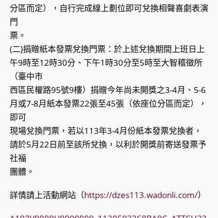
分區而定），自行完成線上劃位即可兌換相聲喜劇表演
門
票。
(二)捐贈紙本發票兌換門票：於上述兌換期間上班日上
午9時至12時30分、下午1時30分至5時至大智稽徵所
（臺中市
西區民權路95號9樓）捐贈今年尚未開獎之3-4月、5-6
月或7-8月紙本發票22張至45張（依座位分區而定），
即可
現場兌換門票，若以113年3-4月份紙本發票兌換者，
請於5月22日前至該所兌換，以利於開獎前寄送發票予
社福
團體。
詳情請上活動網站（
https://dzes113.wadonli.com/
）