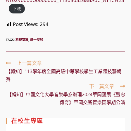
A102V0000U0000000_1130503268BA0C_ATTCH23
下載
Post Views:
294
TAGS:
租稅宣導
,
統一發展
Read
上一篇文章
more
【轉知】113學年度全國高級中等學校學生工業類技藝競
articles
賽
下一篇文章
【轉知】中國文化大學音樂學系辦理2024華岡藝展《豐忠
傳奇》華岡交響管樂團學期公演
在校生專區