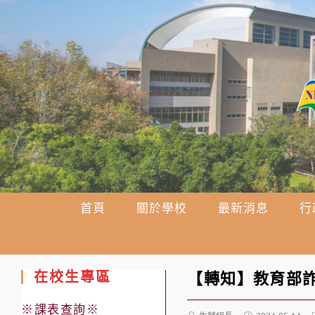
跳
轉
至
主
要
內
容
首頁
關於學校
最新消息
行
在校生專區
【轉知】教育部
※課表查詢※