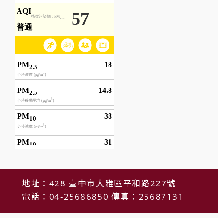
地址：428 臺中市大雅區平和路227號
電話：04-25686850 傳真：25687131