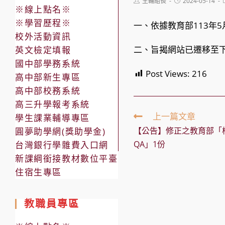
Post
Post
生輔組長
2024-05-14
※線上點名※
author:
published:
※學習歷程※
一、依據教育部113年5月
校外活動資訊
二、旨揭網站已遷移至下列網址：
英文檢定填報
國中部學務系統
Post Views:
216
高中部新生專區
高中部校務系統
高三升學報考系統
Read
上一篇文章
學生課業輔導專區
more
【公告】修正之教育部「
圓夢助學網(獎助學金)
articles
QA」1份
台灣銀行學雜費入口網
新課綱銜接教材數位平臺
住宿生專區
教職員專區