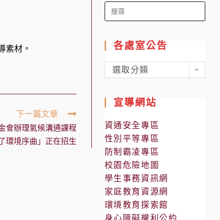
Search
for:
各處室公告
新宣導素材。
各
選取分類
處
室
宣導網站
公
下一篇文章
告
資通安全專區
金會辦理氣候溝通課程
性別平等專區
了環境序曲」正在招生
防制霸凌專區
校園危險地圖
學生事務資訊網
家庭教育資源網
環境教育探索館
身心障礙權利公約