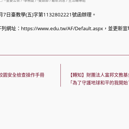
Post
--重要公告
/
-學務處
/
-雙語部
/
最新消息
/
生活輔導組
category:
7日臺教學(五)字第1132802221號函辦理。
https://www.edu.tw/AF/Default.aspx，並更
校園安全檢查操作手冊
【轉知】財團法人富邦文教基
「為了守護地球和平的我開始