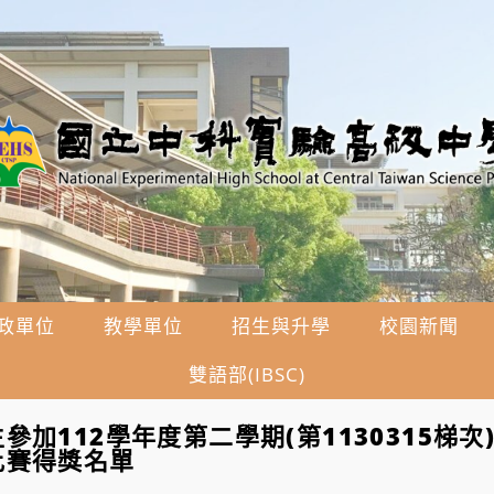
政單位
教學單位
招生與升學
校園新聞
雙語部(IBSC)
參加112學年度第二學期(第1130315梯次
比賽得獎名單