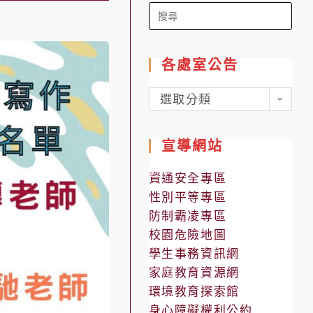
Search
for:
各處室公告
各
選取分類
處
室
宣導網站
公
告
資通安全專區
性別平等專區
防制霸凌專區
校園危險地圖
學生事務資訊網
家庭教育資源網
環境教育探索館
身心障礙權利公約