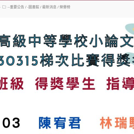
Post
--重要公告
/
-圖書館
/
最新消息
/
榮譽榜
category: