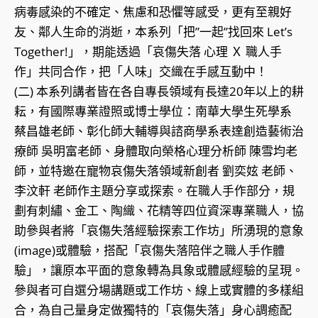
病毒感染的不確定、焦慮和恐懼等感受，更有至親好
友、鄰人生命的消逝，本系列「把”一起”找回來 Let’s
Together!」，期能透過「哀傷失落 心理 Ｘ 職人手
作」共同合作，把「人味」交織在手感互動中！
(二) 本系列講者皆在各自專長領域有長達20年以上的耕
耘，有國際專業證照或博士學位：南華大學生死學系
蔡昌雄老師、彰化師大輔導與諮商學系表達創造藝術治
療師 吳明富老師、身體取向榮格心理分析師 陳雪均老
師，並特邀在寵物哀傷失落領域新創者 劉奕妶 老師、
李汶軒 老師作主題分享或探索。在職人手作部分，規
劃有刺繡、金工、陶織、花精等四位資深專業職人，協
助參與者將「哀傷失落經驗探索工作坊」所湧現的意象
(image)或體驗，搭配「哀傷失落陪伴之職人手作體
驗」，讓原本平面的意象轉為具象或體感經驗的呈現。
參與者可自選分場講題或工作坊、線上或實體的多樣組
合，為自己量身定做獨特的「哀傷失落」身心調癒配