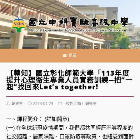
跳
轉
至
主
要
內
容
選單
【轉知】國立彰化師範大學「113年度
提升心理衛生專業人員實務訓練─把”一
起”找回來Let’s together!
Post
Post
Post
輔導室
2024-04-23
--校外活動
/
-輔導室
author:
published:
category:
一、課程簡介： (詳如簡章)
(一) 在全球新冠疫情期間，我們都共同經歷不等程度的
社交距離、居家隔離、口罩防疫等政策，也體驗到面對