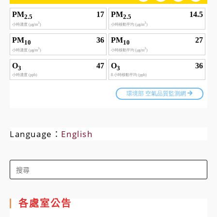
Language：
English
Search
for:
各處室公告