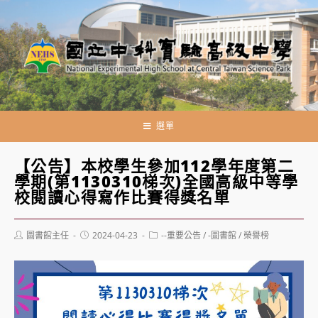
跳
轉
至
主
要
內
容
選單
【公告】本校學生參加112學年度第二
學期(第1130310梯次)全國高級中等學
校閱讀心得寫作比賽得獎名單
Post
Post
Post
圖書館主任
2024-04-23
--重要公告
/
-圖書館
/
榮譽榜
author:
published:
category: