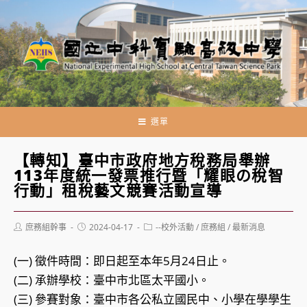
跳
轉
至
主
要
內
容
選單
【轉知】臺中市政府地方稅務局舉辦
113年度統一發票推行暨「耀眼の稅智
行動」租稅藝文競賽活動宣導
Post
Post
Post
庶務組幹事
2024-04-17
--校外活動
/
庶務組
/
最新消息
author:
published:
category:
(一) 徵件時間：即日起至本年5月24日止。
(二) 承辦學校：臺中市北區太平國小。
(三) 參賽對象：臺中市各公私立國民中、小學在學學生