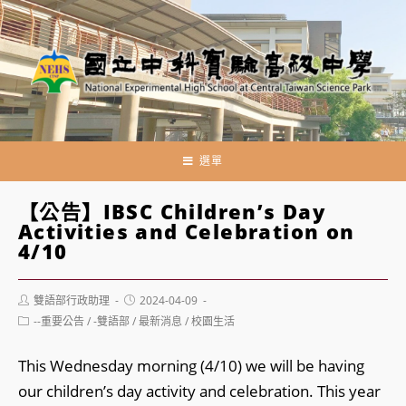
跳
轉
至
主
要
內
容
選單
【公告】IBSC Children’s Day
Activities and Celebration on
4/10
Post
Post
雙語部行政助理
2024-04-09
author:
published:
Post
--重要公告
/
-雙語部
/
最新消息
/
校園生活
category:
This Wednesday morning (4/10) we will be having
our children’s day activity and celebration. This year