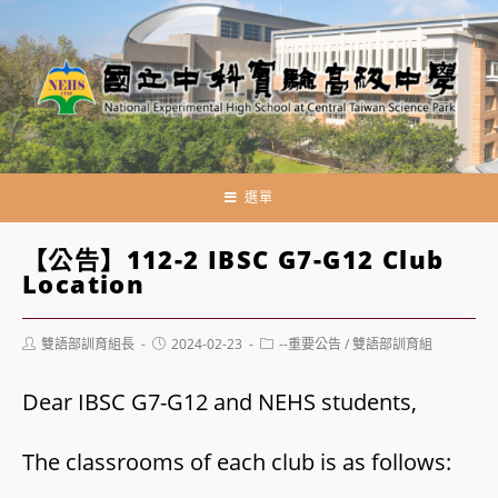
跳
轉
至
主
要
內
容
選單
【公告】112-2 IBSC G7-G12 Club
Location
Post
Post
Post
雙語部訓育組長
2024-02-23
--重要公告
/
雙語部訓育組
author:
published:
category:
Dear IBSC G7-G12 and NEHS students,
The classrooms of each club is as follows: