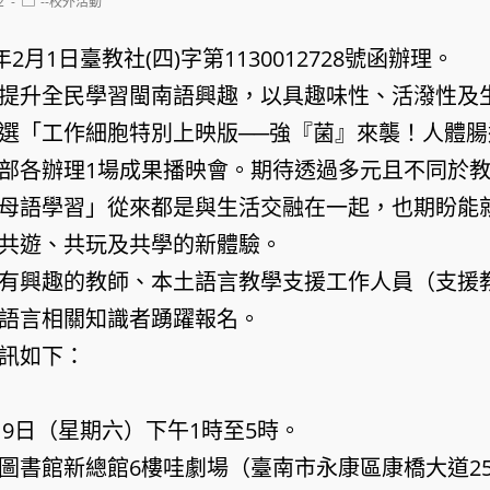
Post
2
--校外活動
category:
2月1日臺教社(四)字第1130012728號函辦理。
提升全民學習閩南語興趣，以具趣味性、活潑性及
選「工作細胞特別上映版──強『菌』來襲！人體
部各辦理1場成果播映會。期待透過多元且不同於
母語學習」從來都是與生活交融在一起，也期盼能
共遊、共玩及共學的新體驗。
有興趣的教師、本土語言教學支援工作人員（支援
語言相關知識者踴躍報名。
訊如下：
月9日（星期六）下午1時至5時。
圖書館新總館6樓哇劇場（臺南市永康區康橋大道25