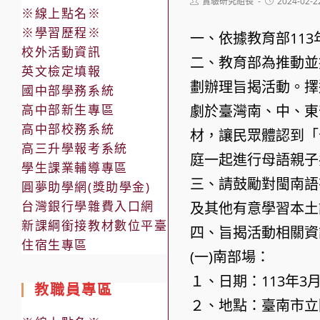
Post
Post
實驗研究組長
2024-02-2
※線上點名※
author:
published:
※學習歷程※
一、依據教育部113年
校外活動資訊
二、教育部為推動並
英文檢定填報
劃辦理旨揭活動。擇
國中部學務系統
高中部新生專區
劇於臺灣南、中、東
高中部校務系統
材，讓民眾體認到「
高三升學報考系統
庭一起進行母語親子
學生課業輔導專區
三、請鼓勵對閩南語
圓夢助學網(獎助學金)
台灣銀行學雜費入口網
及其他有意學習本土
新課綱銜接教材數位平臺
四、旨揭活動相關資
住宿生專區
(一)南部場：
１、日期：113年3
教職員專區
２、地點：臺南市立