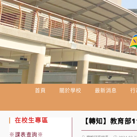
跳
轉
至
主
要
內
容
首頁
關於學校
最新消息
行
在校生專區
【轉知】教育部1
※課表查詢※