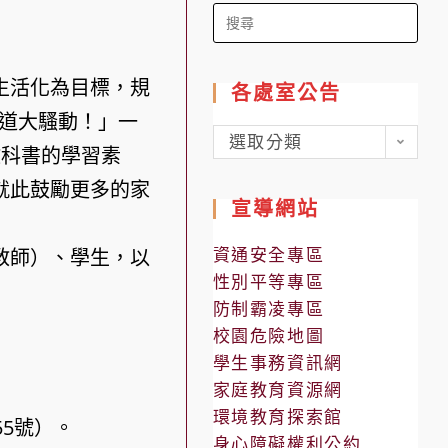
Search
for:
生活化為目標，規
各處室公告
腸道大騷動！」一
各
選取分類
教科書的學習素
處
就此鼓勵更多的家
室
宣導網站
公
告
資通安全專區
教師）、學生，以
性別平等專區
防制霸凌專區
校園危險地圖
學生事務資訊網
家庭教育資源網
環境教育探索館
5號）。
身心障礙權利公約