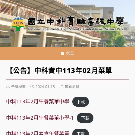
跳
轉
至
主
要
內
容
選單
【公告】中科實中113年02月菜單
Post
Post
Post
午餐秘書
2024-01-18
最新消息
author:
published:
category:
中科113年2月午餐菜單中學
下載
中科113年2月午餐菜單小學-1
下載
中科113年2月素食午餐菜單
下載