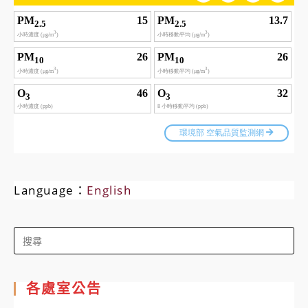
Language：
English
Search
for:
各處室公告