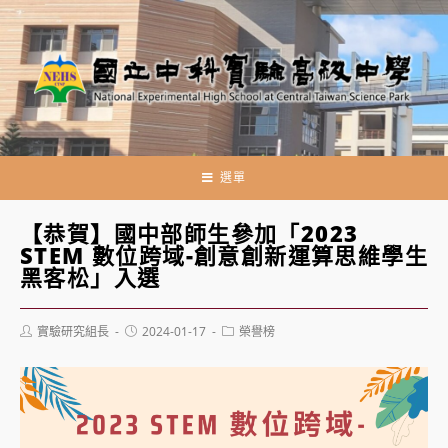
跳
轉
至
主
要
內
容
選單
【恭賀】國中部師生參加「2023
STEM 數位跨域-創意創新運算思維學生
黑客松」入選
Post
Post
Post
實驗研究組長
2024-01-17
榮譽榜
author:
published:
category: