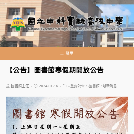
跳
轉
至
主
要
內
容
選單
【公告】圖書館寒假期開放公告
Post
Post
Post
圖書館主任
2024-01-16
--重要公告
/
-圖書館
/
最新消息
author:
published:
category: