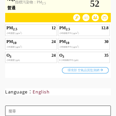
Language：
English
Search
for: