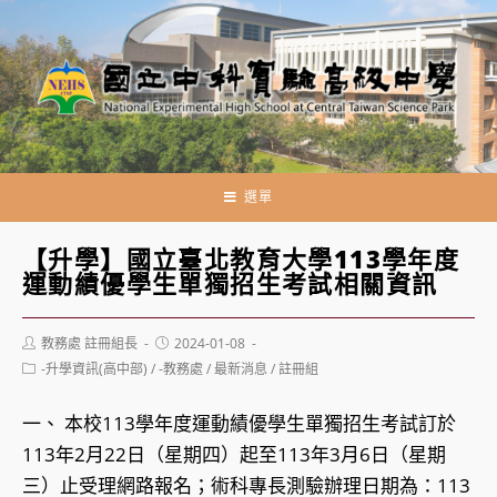
跳
轉
至
主
要
內
容
選單
【升學】國立臺北教育大學113學年度
運動績優學生單獨招生考試相關資訊
Post
Post
教務處 註冊組長
2024-01-08
author:
published:
Post
-升學資訊(高中部)
/
-教務處
/
最新消息
/
註冊組
category:
一、 本校113學年度運動績優學生單獨招生考試訂於
113年2月22日（星期四）起至113年3月6日（星期
三）止受理網路報名；術科專長測驗辦理日期為：113