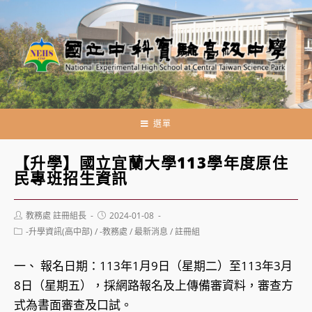
跳
轉
至
主
要
內
容
選單
【升學】國立宜蘭大學113學年度原住
民專班招生資訊
Post
Post
教務處 註冊組長
2024-01-08
author:
published:
Post
-升學資訊(高中部)
/
-教務處
/
最新消息
/
註冊組
category:
一、 報名日期：113年1月9日（星期二）至113年3月
8日（星期五），採網路報名及上傳備審資料，審查方
式為書面審查及口試。