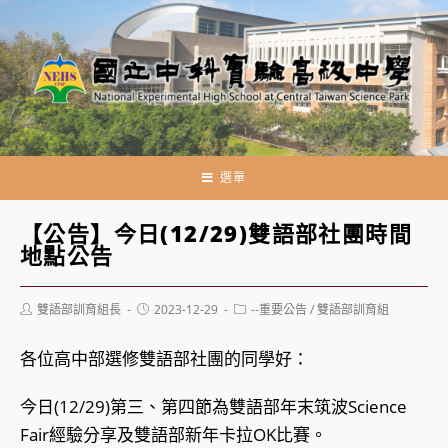
跳
轉
至
主
要
內
容
選單
【公告】今日(12/29)雙語部社團時間
地點公告
Post
Post
Post
雙語部訓育組長
2023-12-29
--重要公告
/
雙語部訓育組
author:
published:
category:
各位高中部選修雙語部社團的同學好：
今日(12/29)第三、第四節為雙語部年末筑波Science
Fair經驗分享及雙語部新年卡拉OK比賽。