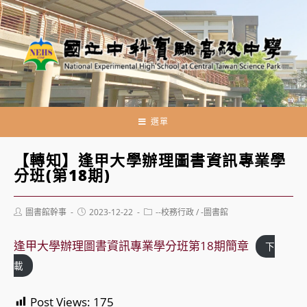
跳
轉
至
主
要
內
容
選單
【轉知】逢甲大學辦理圖書資訊專業學
分班(第18期)
Post
Post
Post
圖書館幹事
2023-12-22
--校務行政
/
-圖書館
author:
published:
category:
逢甲大學辦理圖書資訊專業學分班第18期簡章
下
載
Post Views:
175