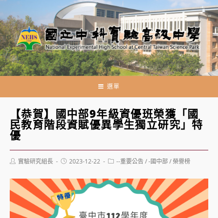
跳
轉
至
主
要
內
容
選單
【恭賀】國中部9年級資優班榮獲「國
民教育階段資賦優異學生獨立研究」特
優
Post
Post
Post
實驗研究組長
2023-12-22
--重要公告
/
-國中部
/
榮譽榜
author:
published:
category: