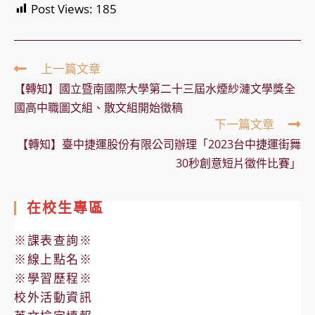
Post Views:
185
Read
上一篇文章
more
【轉知】國立暨南國際大學第二十三屆水煙紗漣文學獎全
articles
國高中職圖文組、散文組開始徵稿
下一篇文章
【轉知】臺中捷運股份有限公司辦理「2023台中捷運街舞
30秒創意短片徵件比賽」
在校生專區
※課表查詢※
※線上點名※
※學習歷程※
校外活動資訊