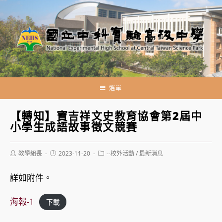
跳
轉
至
主
要
內
容
選單
【轉知】寶吉祥文史教育協會第2屆中
小學生成語故事徵文競賽
Post
Post
Post
教學組長
2023-11-20
--校外活動
/
最新消息
author:
published:
category:
詳如附件。
海報-1
下載