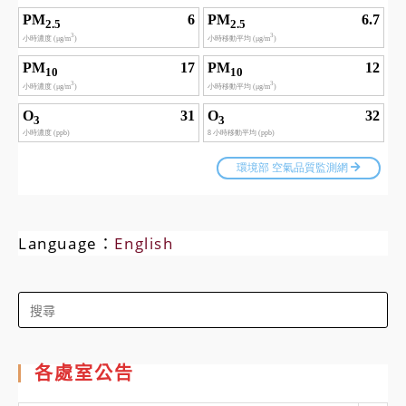
Language：
English
Search
for:
各處室公告