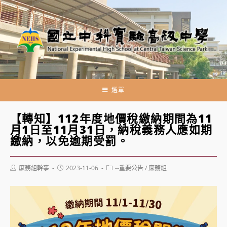
跳
轉
至
主
要
內
容
選單
【轉知】112年度地價稅繳納期間為11
月1日至11月31日，納稅義務人應如期
繳納，以免逾期受罰。
Post
Post
Post
庶務組幹事
2023-11-06
--重要公告
/
庶務組
author:
published:
category: