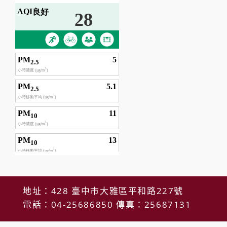
地址：428 臺中市大雅區平和路227號
電話：04-25686850 傳真：25687131