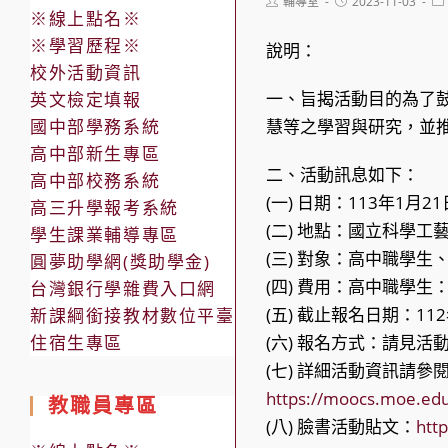
Post
Post
Po
輔導室
2023-11-03
※線上點名※
author:
published:
ca
※學習歷程※
說明：
校外活動資訊
一、旨揭活動目的為了
英文檢定填報
國中部學務系統
慧等之學習與研究，並
高中部新生專區
二、活動訊息如下：
高中部校務系統
(一) 日期：113年1月
高三升學報考系統
(二) 地點：國立科學工
學生課業輔導專區
(三) 對象：高中職學
圓夢助學網(獎助學金)
(四) 費用：高中職學生：
台灣銀行學雜費入口網
(五) 截止報名日期：11
新課綱銜接教材數位平臺
住宿生專區
(六) 報名方式：請見
(七) 詳細活動資訊請
https://moocs.moe.ed
教職員專區
(八) 臉書活動貼文：
htt