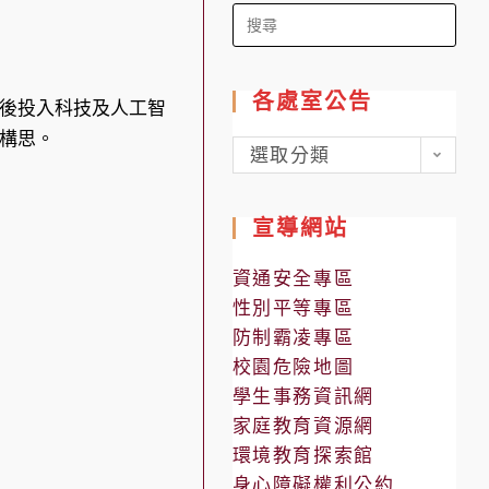
Search
for:
各處室公告
後投入科技及人工智
構思。
各
選取分類
處
室
宣導網站
公
告
資通安全專區
性別平等專區
防制霸凌專區
校園危險地圖
學生事務資訊網
家庭教育資源網
環境教育探索館
身心障礙權利公約