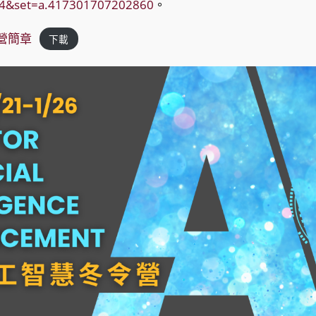
4&set=a.417301707202860
。
令營簡章
下載