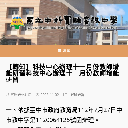
跳
轉
至
主
要
內
容
選單
【轉知】科技中心辦理十一月份教師增
能研習科技中心辦理十一月份教師增能
研習
Post
Post
Post
實驗研究組長
2023-11-02
--教師研習
author:
published:
category:
一、依據臺中市政府教育局112年7月27日中
市教中字第1120064125號函辦理。