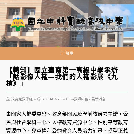
跳
轉
至
主
要
內
容
選單
【轉知】國立臺南第一高級中學承辦
「話影像人權—我們的人權影展《九
槍》」
Post
Post
Post
教務處教學組
2023-07-25
--教師研習
/
最新消息
author:
published:
category:
由國家人權委員會、教育部國民及學前教育署主辦，公
民與社會學科中心、人權教育資源中心、性別平等教育
資源中心、兒童權利公約教育人員培力計畫、轉型正義