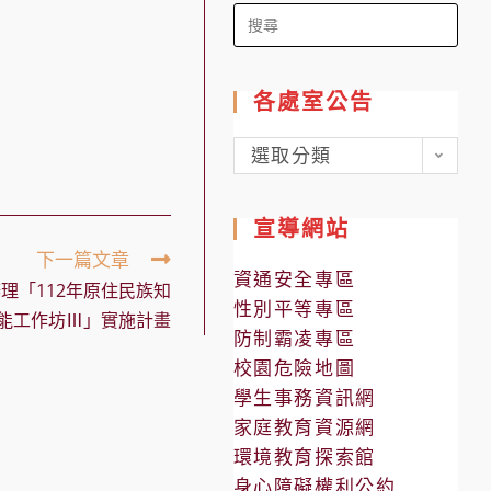
Search
for:
各處室公告
各
選取分類
處
室
宣導網站
公
下一篇文章
告
資通安全專區
理「112年原住民族知
性別平等專區
能工作坊Ⅲ」實施計畫
防制霸凌專區
校園危險地圖
學生事務資訊網
家庭教育資源網
環境教育探索館
身心障礙權利公約