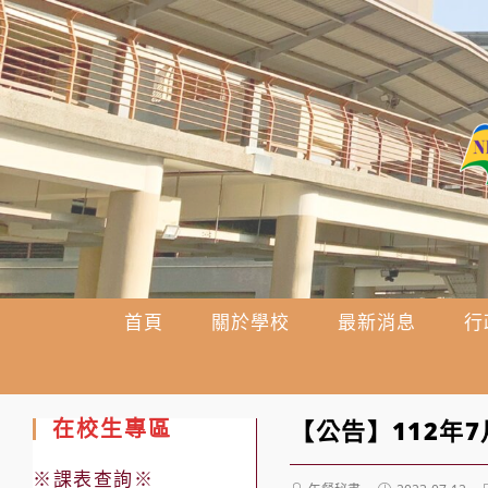
跳
轉
至
主
要
內
容
首頁
關於學校
最新消息
行
在校生專區
【公告】112年
※課表查詢※