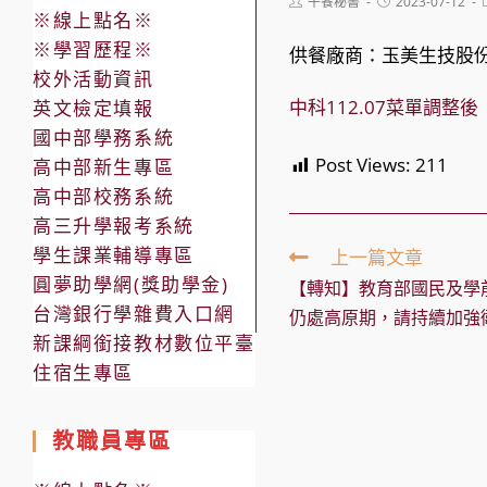
Post
Post
午餐秘書
2023-07-12
※線上點名※
author:
published:
※學習歷程※
供餐廠商：玉美生技股
校外活動資訊
中科112.07菜單調整後
英文檢定填報
國中部學務系統
Post Views:
211
高中部新生專區
高中部校務系統
高三升學報考系統
Read
學生課業輔導專區
上一篇文章
more
圓夢助學網(獎助學金)
【轉知】教育部國民及學
articles
台灣銀行學雜費入口網
仍處高原期，請持續加強
新課綱銜接教材數位平臺
住宿生專區
教職員專區