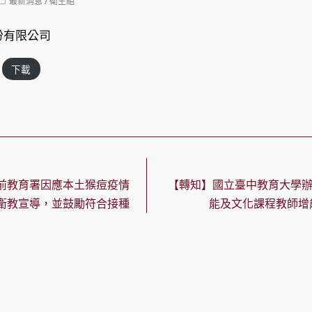
Post
最新消息
/
衛生組
category:
份有限公司
下載
前教育署因應本土猴痘疫情
【轉知】國立臺中教育大學辦
衛教宣導，並鼓勵符合接種
能及文化課程教師增