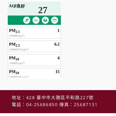
地址：428 臺中市大雅區平和路227號
電話：04-25686850 傳真：25687131