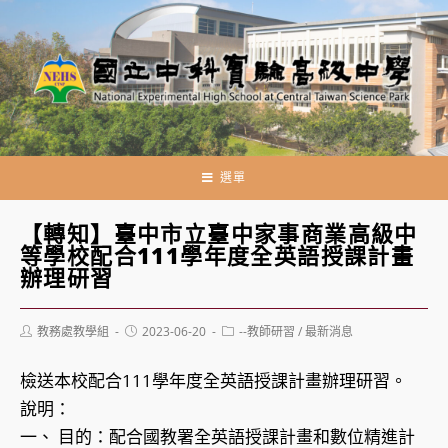
跳
轉
至
主
要
內
容
選單
【轉知】臺中市立臺中家事商業高級中
等學校配合111學年度全英語授課計畫
辦理研習
Post
Post
Post
教務處教學組
2023-06-20
--教師研習
/
最新消息
author:
published:
category:
檢送本校配合111學年度全英語授課計畫辦理研習。
說明：
一、 目的：配合國教署全英語授課計畫和數位精進計