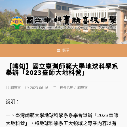
跳
轉
至
主
要
內
容
選單
【轉知】國立臺灣師範大學地球科學系
舉辦「2023臺師大地科營」
Post
Post
Post
輔導室
2023-06-16
--校外活動
/
-輔導室
author:
published:
category:
說明：
一、臺灣師範大學地球科學系系學會舉辦「2023臺師
大地科營」，將地球科學系五大領域之專業內容以有