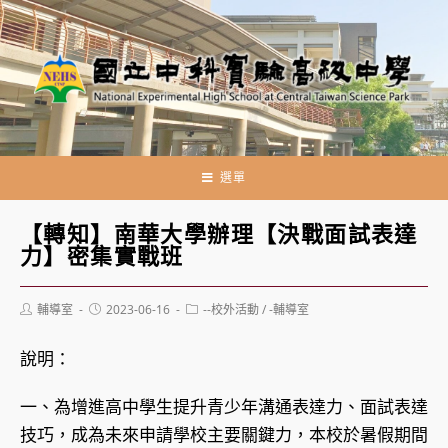
跳
轉
至
主
要
內
容
選單
【轉知】南華大學辦理【決戰面試表達
力】密集實戰班
Post
Post
Post
輔導室
2023-06-16
--校外活動
/
-輔導室
author:
published:
category:
說明：
一、為增進高中學生提升青少年溝通表達力、面試表達
技巧，成為未來申請學校主要關鍵力，本校於暑假期間