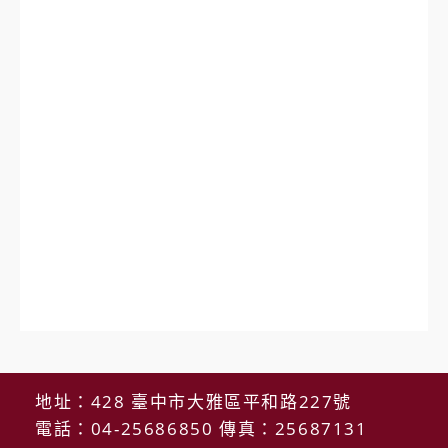
地址：428 臺中市大雅區平和路227號
電話：04-25686850 傳真：25687131