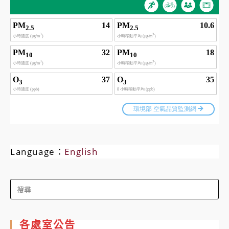
Language：
English
Search
for:
各處室公告