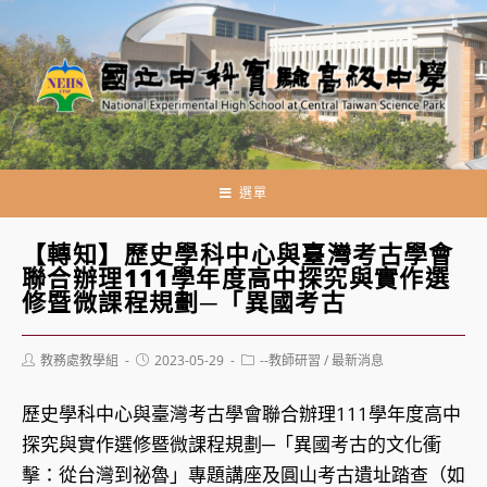
跳
轉
至
主
要
內
容
選單
【轉知】歷史學科中心與臺灣考古學會
聯合辦理111學年度高中探究與實作選
修暨微課程規劃─「異國考古
Post
Post
Post
教務處教學組
2023-05-29
--教師研習
/
最新消息
author:
published:
category:
歷史學科中心與臺灣考古學會聯合辦理111學年度高中
探究與實作選修暨微課程規劃─「異國考古的文化衝
擊：從台灣到祕魯」專題講座及圓山考古遺址踏查（如