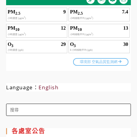
Language：
English
Search
for:
各處室公告