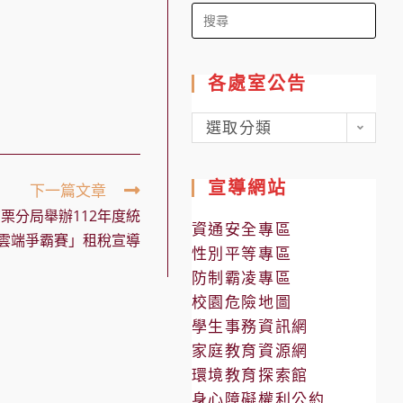
Search
for:
各處室公告
各
選取分類
處
室
宣導網站
下一篇文章
公
栗分局舉辦112年度統
告
資通安全專區
令雲端爭霸賽」租稅宣導
性別平等專區
防制霸凌專區
校園危險地圖
學生事務資訊網
家庭教育資源網
環境教育探索館
身心障礙權利公約