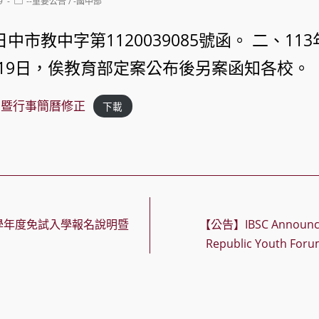
Post
9
--重要公告
/
-國中部
category:
2日中市教中字第1120039085號函。 二、1
8-19日，俟教育部定案公布後另案函知各校。
期暨行事簡曆修正
下載
學年度免試入學報名說明暨
【公告】IBSC Announce
Republic Youth For