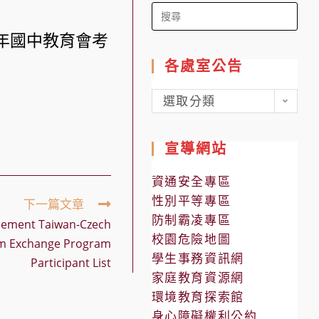
Search
for:
13年國中教育會考
各處室公告
各
選取分類
處
室
宣導網站
公
告
資通安全專區
性別平等專區
下一篇文章
防制霸凌專區
ment Taiwan-Czech
校園危險地圖
um Exchange Program
學生事務資訊網
Participant List
家庭教育資源網
環境教育探索館
身心障礙權利公約