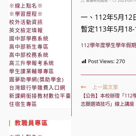
Post
Post
實驗研究組長
2023-05-1
※線上點名※
author:
published:
※學習歷程※
一、112年5月1
校外活動資訊
暫定113年5月1
英文檢定填報
國中部學務系統
112學年度學生學年假
高中部新生專區
高中部校務系統
Post Views:
270
高三升學報考系統
學生課業輔導專區
圓夢助學網(獎助學金)
Read
上一篇文章
台灣銀行學雜費入口網
more
新課綱銜接教材數位平臺
【公告】本校辦理「112
articles
住宿生專區
志願選填技巧」線上講座
教職員專區