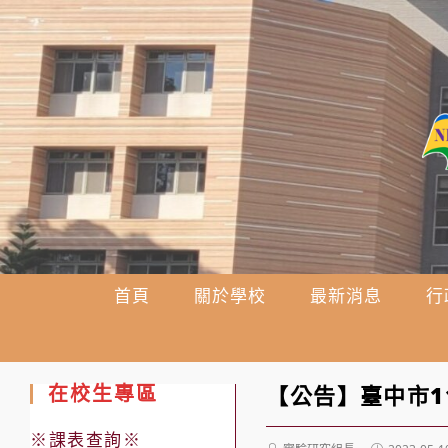
跳
轉
至
主
要
內
容
首頁
關於學校
最新消息
行
在校生專區
【公告】臺中市1
※課表查詢※