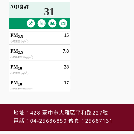
地址：428 臺中市大雅區平和路227號
電話：04-25686850 傳真：25687131