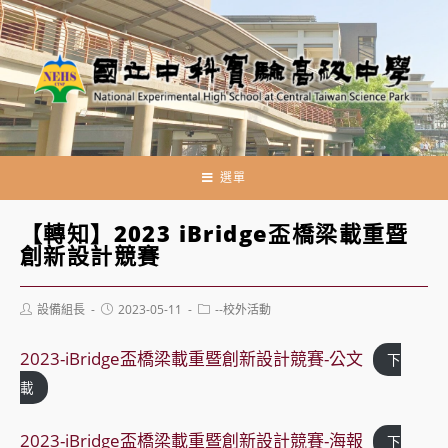
跳
轉
至
主
要
內
容
選單
【轉知】2023 iBridge盃橋梁載重暨
創新設計競賽
Post
Post
Post
設備組長
2023-05-11
--校外活動
author:
published:
category:
2023-iBridge盃橋梁載重暨創新設計競賽-公文
下
載
2023-iBridge盃橋梁載重暨創新設計競賽-海報
下