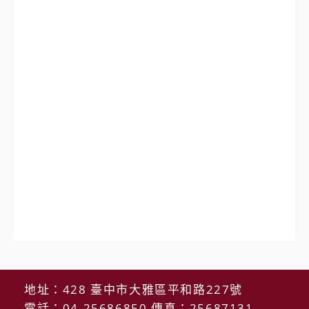
地址：428 臺中市大雅區平和路227號
電話：04-25686850 傳真：25687131