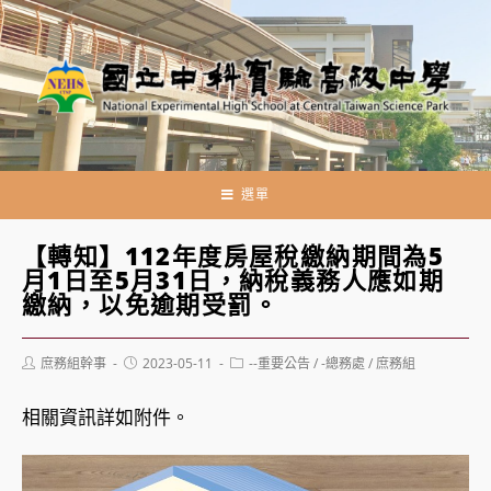
跳
轉
至
主
要
內
容
選單
【轉知】112年度房屋稅繳納期間為5
月1日至5月31日，納稅義務人應如期
繳納，以免逾期受罰。
Post
Post
Post
庶務組幹事
2023-05-11
--重要公告
/
-總務處
/
庶務組
author:
published:
category:
相關資訊詳如附件。