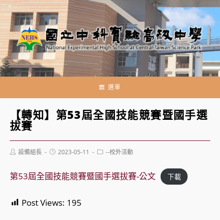
跳
轉
至
主
要
內
容
選單
【轉知】第53屆全國技能競賽暨國手選
拔賽
Post
Post
Post
設備組長
2023-05-11
--校外活動
author:
published:
category:
第53屆全國技能競賽暨國手選拔賽-公文
下載
Post Views:
195