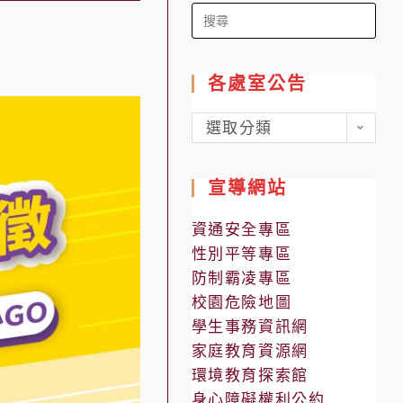
Search
for:
各處室公告
各
選取分類
處
室
宣導網站
公
告
資通安全專區
性別平等專區
防制霸凌專區
校園危險地圖
學生事務資訊網
家庭教育資源網
環境教育探索館
身心障礙權利公約