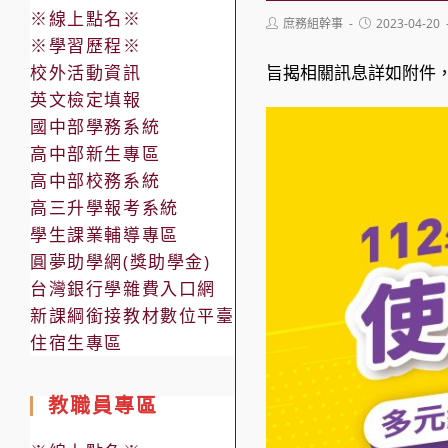
※線上點名※
Post
Post
庶務組幹事
2023-04-20
author:
published:
※學習歷程※
校外活動資訊
旨揭相關訊息詳如附件
英文檢定填報
國中部學務系統
高中部新生專區
高中部校務系統
高三升學報考系統
學生課業輔導專區
圓夢助學網(獎助學金)
台灣銀行學雜費入口網
新課綱銜接教材數位平臺
住宿生專區
教職員專區