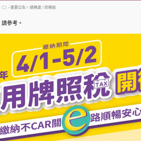
Post
--重要公告
/
-總務處
/
庶務組
category:
，請參考。