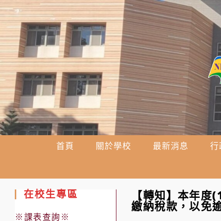
跳
轉
至
主
要
內
容
首頁
關於學校
最新消息
行
在校生專區
【轉知】本年度(
繳納稅款，以免
※課表查詢※