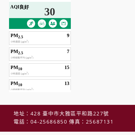
地址：428 臺中市大雅區平和路227號
電話：04-25686850 傳真：25687131