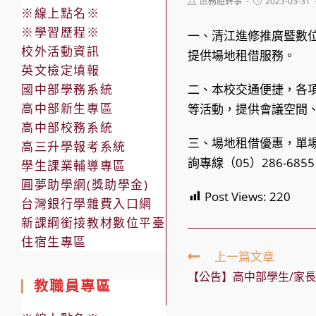
Post
Post
庶務組幹事
2023-03-31
※線上點名※
author:
published:
※學習歷程※
一、清江進修推廣暨數位
校外活動資訊
提供場地租借服務。
英文檢定填報
國中部學務系統
二、本校交通便捷，各
高中部新生專區
等活動，提供會議空間
高中部校務系統
三、場地租借優惠，單
高三升學報考系統
詢專線（05）286-685
學生課業輔導專區
圓夢助學網(獎助學金)
Post Views:
220
台灣銀行學雜費入口網
新課綱銜接教材數位平臺
住宿生專區
Read
上一篇文章
more
【公告】高中部學生/家
articles
教職員專區