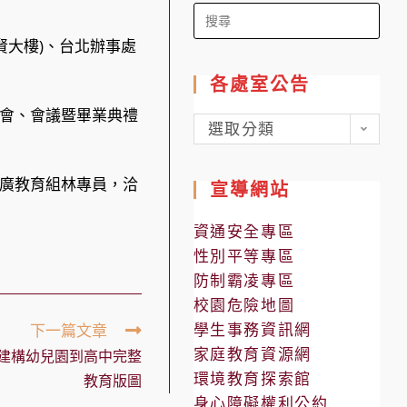
Search
for:
賢大樓)、台北辦事處
各處室公告
會、會議暨畢業典禮
各
選取分類
處
室
廣教育組林專員，洽
宣導網站
公
告
資通安全專區
性別平等專區
防制霸凌專區
校園危險地圖
學生事務資訊網
下一篇文章
家庭教育資源網
 建構幼兒園到高中完整
環境教育探索館
教育版圖
身心障礙權利公約