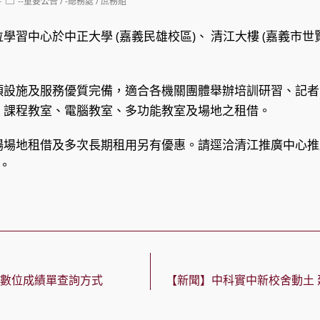
Post
--重要公告
/
-總務處
/
庶務組
category:
學習中心於中正大學 (嘉義民雄校區)、 清江大樓 (嘉義市世
項設施及服務優質完備，適合各機關團體舉辦培訓研習、記者
、課程教室、電腦教室、多功能教室及場地之租借。
場場地租借及多次長期租用另有優惠。請逕洽清江推廣中心推
5。
長數位成績單查詢方式
【新聞】中科實中新校舍動土