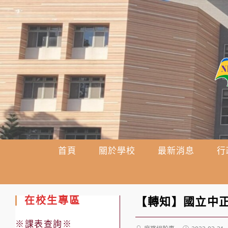
跳
轉
至
主
要
內
容
首頁
關於學校
最新消息
行
在校生專區
【轉知】國立中
※課表查詢※