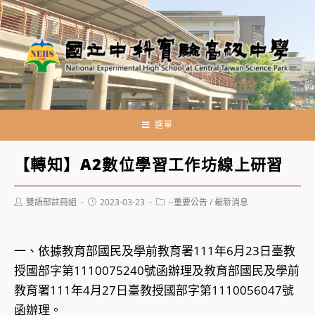
跳
轉
至
主
要
內
容
選單
【轉知】A2數位學習工作坊線上研習
Post
Post
Post
雙語部註冊組
2023-03-23
--重要公告
/
最新消息
author:
published:
category:
一、依據教育部國民及學前教育署111年6月23日臺教
授國部字第1110075240號函辦理及教育部國民及學前
教育署111年4月27日臺教授國部字第1110056047號
函辦理。