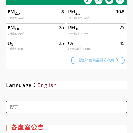
Language：
English
Search
for:
各處室公告