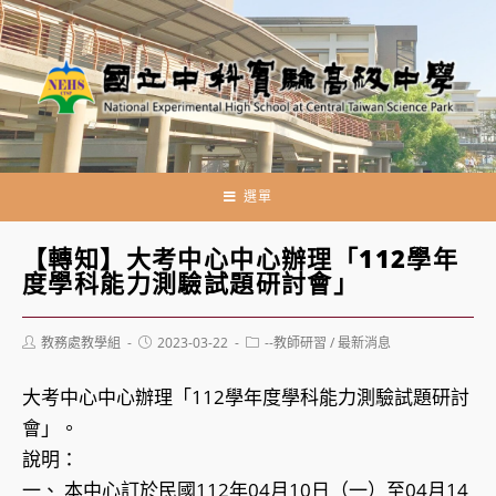
跳
轉
至
主
要
內
容
選單
【轉知】大考中心中心辦理「112學年
度學科能力測驗試題研討會」
Post
Post
Post
教務處教學組
2023-03-22
--教師研習
/
最新消息
author:
published:
category:
大考中心中心辦理「112學年度學科能力測驗試題研討
會」。
說明：
一、 本中心訂於民國112年04月10日（一）至04月14