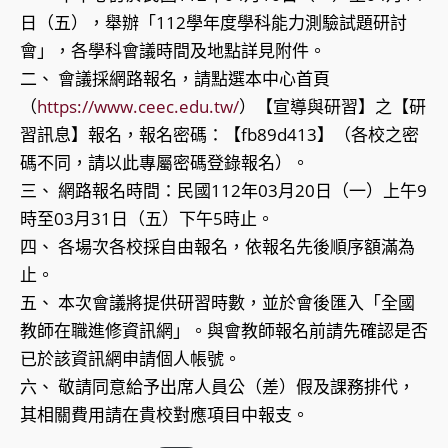
日（五），舉辦「112學年度學科能力測驗試題研討
會」，各學科會議時間及地點詳見附件。
二、 會議採網路報名，請點選本中心首頁
（
https://www.ceec.edu.tw/
）【宣導與研習】之【研
習訊息】報名，報名密碼：【fb89d413】（各校之密
碼不同，請以此專屬密碼登錄報名）。
三、 網路報名時間：民國112年03月20日（一）上午9
時至03月31日（五）下午5時止。
四、 各場次各校採自由報名，依報名先後順序額滿為
止。
五、 本次會議將提供研習時數，並於會後匯入「全國
教師在職進修資訊網」。與會教師報名前請先確認是否
已於該資訊網申請個人帳號。
六、 敬請同意給予出席人員公（差）假及課務排代，
其相關費用請在貴校對應項目中報支。