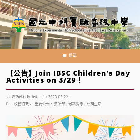
跳
轉
至
主
要
內
容
選單
【公告】Join IBSC Children’s Day
Activities on 3/29！
Post
Post
雙語部行政助理
2023-03-22
author:
published:
Post
--校務行政
/
--重要公告
/
-雙語部
/
最新消息
/
校園生活
category: