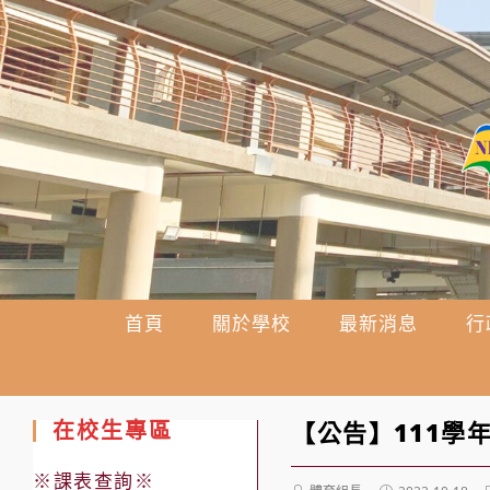
跳
轉
至
主
要
內
容
首頁
關於學校
最新消息
行
在校生專區
【公告】111學
※課表查詢※