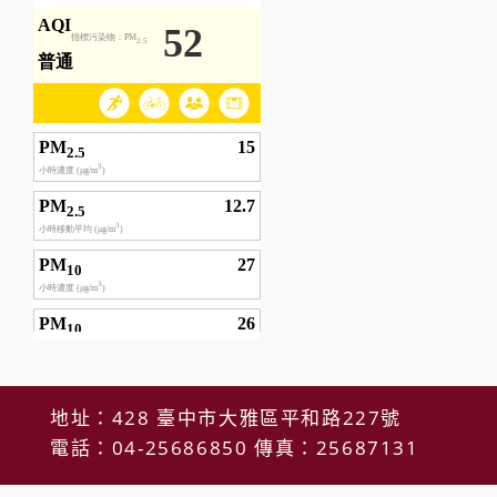
地址：428 臺中市大雅區平和路227號
電話：04-25686850 傳真：25687131