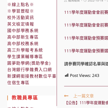
Post
Post
體育組長
2022-10-18
※線上點名※
author:
published:
※學習歷程※
111學年度運動會會前
校外活動資訊
英文檢定填報
111學年度運動會會前
國中部學務系統
高中部新生專區
111學年度運動會預賽
高中部校務系統
高三升學報考系統
111學年度運動會預賽
學生課業輔導專區
圓夢助學網(獎助學金)
請參賽同學確認名單與道
台灣銀行學雜費入口網
Post Views:
243
新課綱銜接教材數位平臺
住宿生專區
Read
上一篇文章
教職員專區
more
【公告】111學年度運動
articles