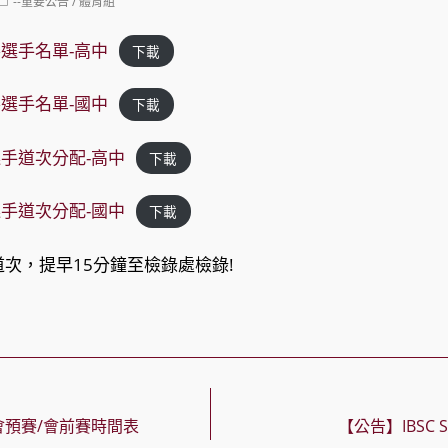
Post
--重要公告
/
體育組
category:
賽選手名單-高中
下載
賽選手名單-國中
下載
選手道次分配-高中
下載
選手道次分配-國中
下載
次，提早15分鐘至檢錄處檢錄!
會預賽/會前賽時間表
【公告】IBSC Ste