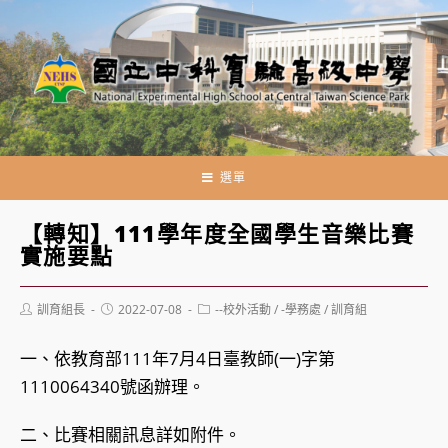
跳
轉
至
主
要
內
容
選單
【轉知】111學年度全國學生音樂比賽
實施要點
Post
Post
Post
訓育組長
2022-07-08
--校外活動
/
-學務處
/
訓育組
author:
published:
category:
一、依教育部111年7月4日臺教師(一)字第
1110064340號函辦理。
二、比賽相關訊息詳如附件。