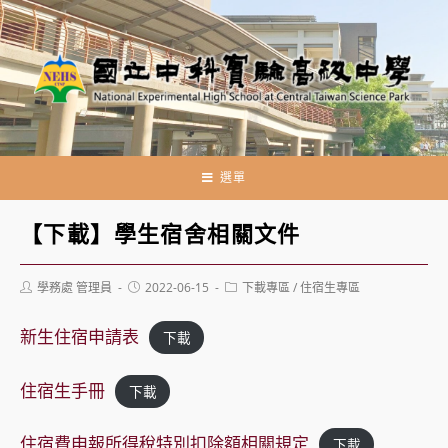
跳
轉
至
主
要
內
容
選單
【下載】學生宿舍相關文件
Post
Post
Post
學務處 管理員
2022-06-15
下載專區
/
住宿生專區
author:
published:
category:
新生住宿申請表
下載
住宿生手冊
下載
住宿費申報所得稅特別扣除額相關規定
下載