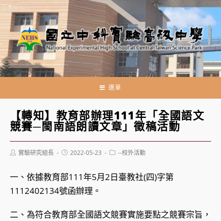
跳
轉
至
主
要
內
容
選單
【轉知】教育部辦理111年「全國語文
競賽─閩南語朗讀文章」徵稿活動
Post
Post
Post
實驗研究組長
2022-05-23
--校外活動
author:
published:
category:
一、依據教育部111年5月2日臺教社(四)字第
1112402134號函辦理。
二、為符合教育部全國語文競賽實施要點之競賽宗旨，