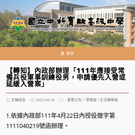
跳
轉
至
主
要
內
容
選單
【轉知】內政部辦理「111年應接受常
備兵役軍事訓練役男，申請優先入營或
延緩入營案」
Post
Post
Post
生輔組長
2022-04-26
--重要公告
/
-學務處
/
生活輔導組
author:
published:
category:
1.依據內政部111年4月22日內授役徵字第
1111040219號函辦理。