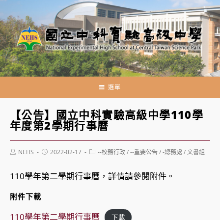
跳
轉
至
主
要
內
容
選單
【公告】國立中科實驗高級中學110學
年度第2學期行事曆
Post
Post
Post
NEHS
2022-02-17
--校務行政
/
--重要公告
/
-總務處
/
文書組
author:
published:
category:
110學年第二學期行事曆，詳情請參閱附件。
附件下載
110學年第二學期行事曆
下載