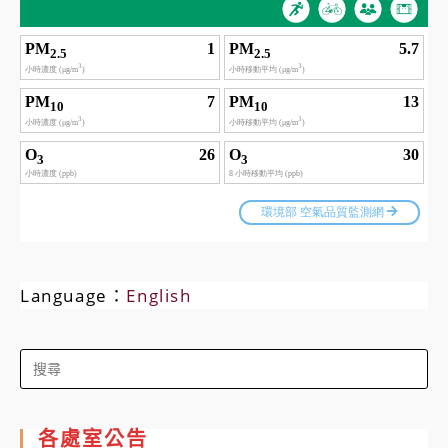
Language：
English
Search
for:
各處室公告