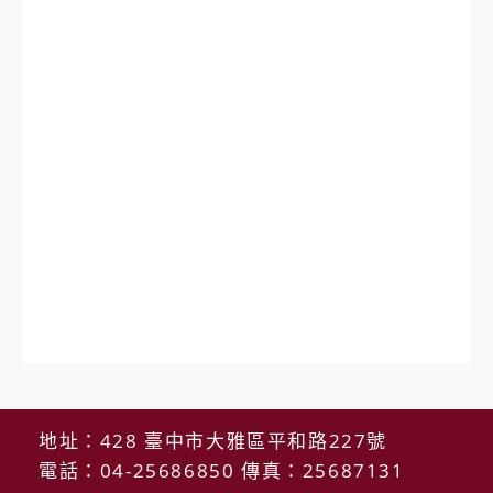
地址：428 臺中市大雅區平和路227號
電話：04-25686850 傳真：25687131