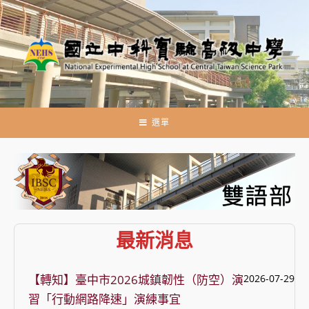
跳
轉
至
主
要
內
容
選單
最新消息
【轉知】臺中市2026城鎮韌性（防空）演
2026-07-29
習「行動網路降速」演練事宜