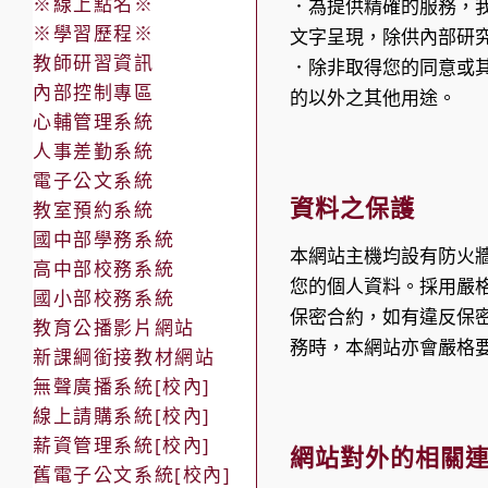
※線上點名※
．為提供精確的服務，
※學習歷程※
文字呈現，除供內部研
教師研習資訊
．除非取得您的同意或
內部控制專區
的以外之其他用途。
心輔管理系統
人事差勤系統
電子公文系統
資料之保護
教室預約系統
國中部學務系統
本網站主機均設有防火
高中部校務系統
您的個人資料。採用嚴
國小部校務系統
保密合約，如有違反保
教育公播影片網站
務時，本網站亦會嚴格
新課綱銜接教材網站
無聲廣播系統[校內]
線上請購系統[校內]
薪資管理系統[校內]
網站對外的相關
舊電子公文系統[校內]