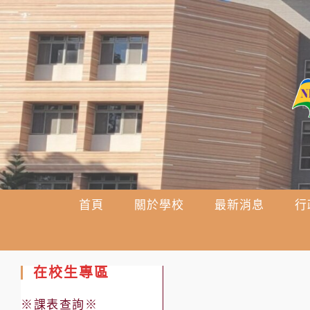
跳
轉
至
主
要
內
容
首頁
關於學校
最新消息
行
在校生專區
※課表查詢※