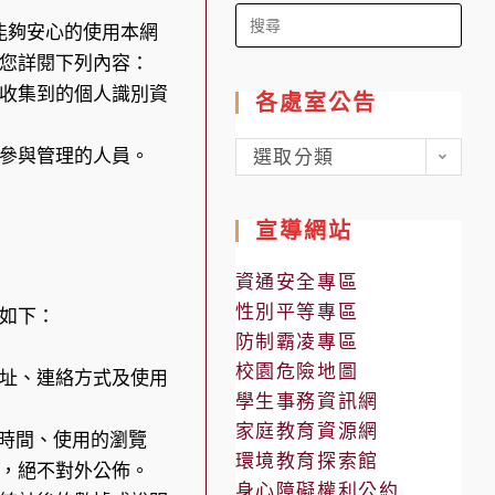
Search
能夠安心的使用本網
for:
您詳閱下列內容：
收集到的個人識別資
各處室公告
各
參與管理的人員。
選取分類
處
室
宣導網站
公
告
資通安全專區
性別平等專區
如下：
防制霸凌專區
校園危險地圖
址、連絡方式及使用
學生事務資訊網
家庭教育資源網
用時間、使用的瀏覽
環境教育探索館
，絕不對外公佈。
身心障礙權利公約