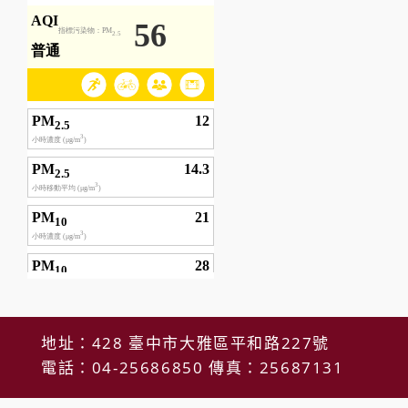
地址：428 臺中市大雅區平和路227號
電話：04-25686850 傳真：25687131