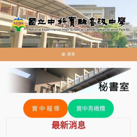
跳
轉
至
主
要
內
容
選單
實 中 報 導
實中青橄欖
最新消息