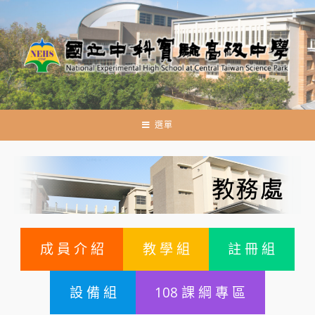
跳
轉
至
主
要
內
容
選單
成 員 介 紹
教 學 組
註 冊 組
設 備 組
108 課 綱 專 區