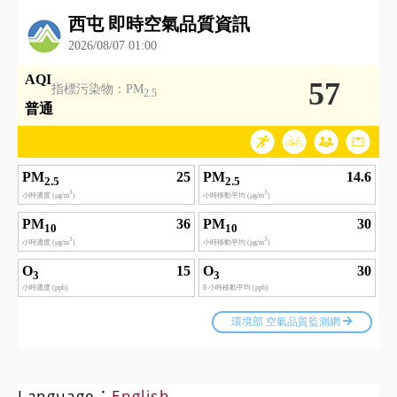
Language：
English