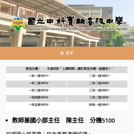
跳
轉
至
主
要
內
容
選單
教師兼國小部主任 陳主任 分機5100